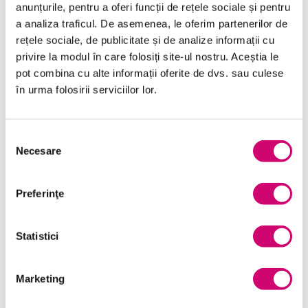
anunțurile, pentru a oferi funcții de rețele sociale și pentru
Transformare Digitală
a analiza traficul. De asemenea, le oferim partenerilor de
rețele sociale, de publicitate și de analize informații cu
Vânzări și negocieri
privire la modul în care folosiți site-ul nostru. Aceștia le
pot combina cu alte informații oferite de dvs. sau culese
în urma folosirii serviciilor lor.
Cursuri Similare
Selecția
Necesare
consimțământului
Limba engleză – Nivel C1
partea 1
Preferinţe
Statistici
Limba engleză – Nivel C1
partea 2
Marketing