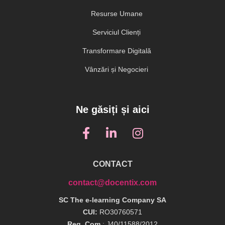
Resurse Umane
Serviciul Clienți
Transformare Digitală
Vânzări și Negocieri
Ne găsiți și aici
CONTACT
contact@docentix.com
SC The e-learning Company SA
CUI:
RO30760571
Reg. Com.
: J40/11588/2012