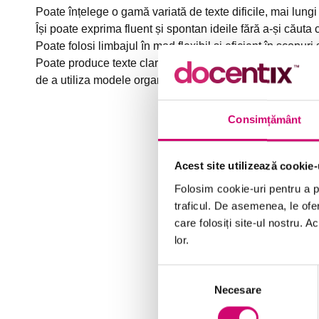
Poate înțelege o gamă variată de texte dificile, mai lungi
Își poate exprima fluent și spontan ideile fără a-și căuta 
Poate folosi limbajul în mod flexibil și eficient în scopur
Poate produce texte clare, bine structurate, detaliate 
de a utiliza modele organizaționale, conexiuni complexe
Consimțământ
Acest site utilizează cookie-
Folosim cookie-uri pentru a pe
traficul. De asemenea, le ofer
care folosiți site-ul nostru. A
lor.
Selecția
Necesare
consimțământului