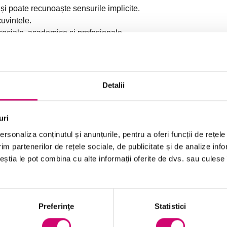
 și poate recunoaște sensurile implicite.
cuvintele.
i sociale, academice și profesionale.
despre subiecte complexe, demonstrând capacitatea
 etc.
Detalii
uri
rsonaliza conținutul și anunțurile, pentru a oferi funcții de rețele
im partenerilor de rețele sociale, de publicitate și de analize info
ceștia le pot combina cu alte informații oferite de dvs. sau culese î
Preferinţe
Statistici