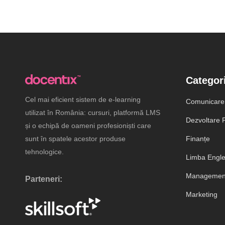
Categori
Cel mai eficient sistem de e-learning
Comunicare
utilizat în România: cursuri, platformă LMS
Dezvoltare P
și o echipă de oameni profesioniști care
sunt în spatele acestor produse
Finanțe
tehnologice.
Limba Engl
Management
Parteneri:
Marketing