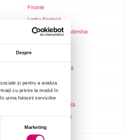
Finanțe
Limba Engleză
Management și Leadership
Marketing
Despre
Microsoft Office
Project Management
Resurse Umane
 sociale și pentru a analiza
rmații cu privire la modul în
Serviciul clienți
n urma folosirii serviciilor
Transformare Digitală
Vânzări și negocieri
Marketing