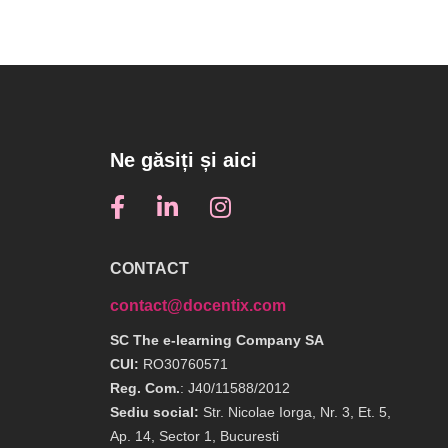
Ne găsiți și aici
CONTACT
contact@docentix.com
SC The e-learning Company SA
CUI:
RO30760571
Reg. Com.
: J40/11588/2012
Sediu social:
Str. Nicolae Iorga, Nr. 3, Et. 5,
Ap. 14, Sector 1, Bucuresti