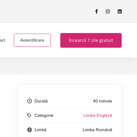
Încearcă 7 zile gratuit
act
Autentificare
Durată
40 minute
Categorie
Limba Engleză
Limbă
Limba Română