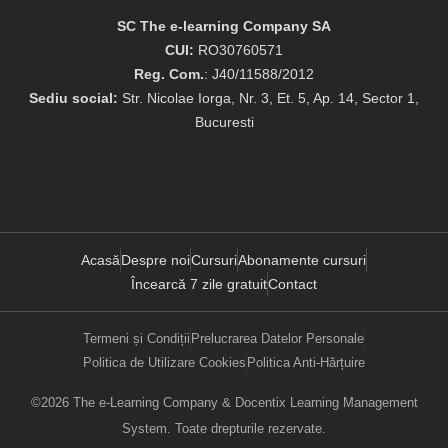
SC The e-learning Company SA
CUI:
RO30760571
Reg. Com.
: J40/11588/2012
Sediu social:
Str. Nicolae Iorga, Nr. 3, Et. 5, Ap. 14, Sector 1,
Bucuresti
Acasă
Despre noi
Cursuri
Abonamente cursuri
Încearcă 7 zile gratuit
Contact
Termeni și Condiții
Prelucrarea Datelor Personale
Politica de Utilizare Cookies
Politica Anti-Hărțuire
©2026 The e-Learning Company & Docentix Learning Management
System. Toate drepturile rezervate.