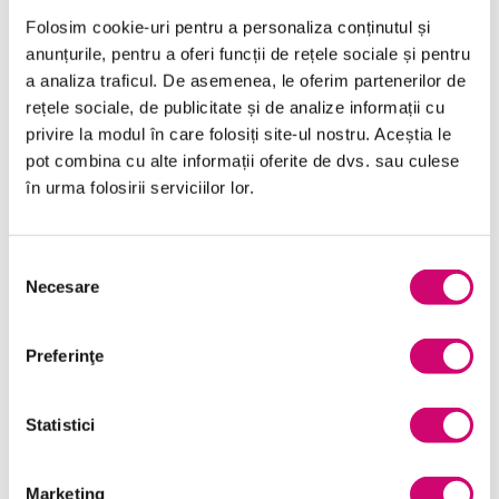
Folosim cookie-uri pentru a personaliza conținutul și
anunțurile, pentru a oferi funcții de rețele sociale și pentru
a analiza traficul. De asemenea, le oferim partenerilor de
rețele sociale, de publicitate și de analize informații cu
Categorii de Cursuri
privire la modul în care folosiți site-ul nostru. Aceștia le
pot combina cu alte informații oferite de dvs. sau culese
Comunicare
în urma folosirii serviciilor lor.
Dezvoltare personală și profesională
Selecția
Finanțe
Necesare
consimțământului
Limba Engleză
Preferinţe
Management și Leadership
Marketing
Statistici
Microsoft Office
Project Management
Marketing