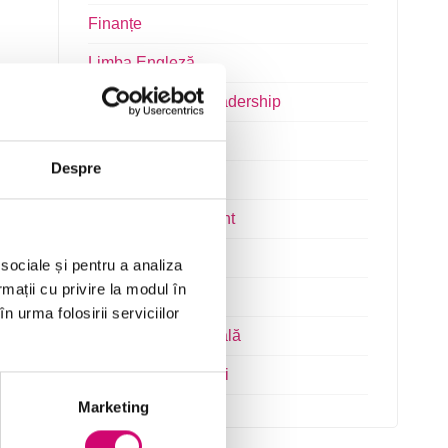
Finanțe
Limba Engleză
Management și Leadership
Marketing
Despre
Microsoft Office
Project Management
Resurse Umane
 sociale și pentru a analiza
rmații cu privire la modul în
Serviciul clienți
n urma folosirii serviciilor
Transformare Digitală
Vânzări și negocieri
Marketing