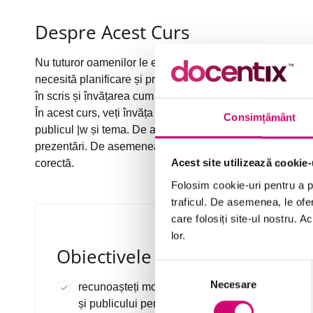
Despre Acest Curs
Nu tuturor oamenilor le este ușor să vorbească în public
necesită planificare și pregătire semnificative. Aceasta
în scris și învățarea cum să vă prezentați ideile scrise în 
În acest curs, veți învăța cum să scrieți o prezentare sta
Consimțământ
publicul |w și tema. De asemenea, veți învăța bune pract
prezentări. De asemenea, veți învăța cum să verificați dis
corectă.
Acest site utilizează cookie-
Folosim cookie-uri pentru a pe
traficul. De asemenea, le ofer
care folosiți site-ul nostru. A
lor.
Obiectivele Cursului
Selecția
Necesare
consimțământului
recunoașteți modalități de folosire a scopului
și publicului pentru a selecta un subiect al