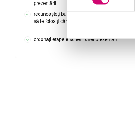
prezentării
recunoașteți bunele practici pe care ar trebui
să le folosiți când susțineți o prezentare
ordonați etapele scrierii unei prezentări