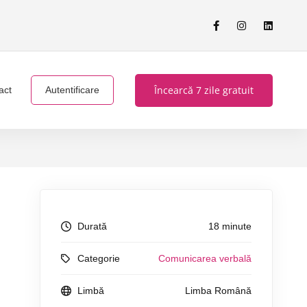
Încearcă 7 zile gratuit
act
Autentificare
Durată
18 minute
Categorie
Comunicarea verbală
Limbă
Limba Română