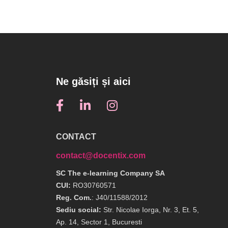
Ne găsiți și aici
CONTACT
contact@docentix.com
SC The e-learning Company SA
CUI:
RO30760571
Reg. Com.
: J40/11588/2012
Sediu social:
Str. Nicolae Iorga, Nr. 3, Et. 5,
Ap. 14, Sector 1, Bucuresti