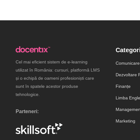
Categori
Cel mai eficient sistem de e-learning
Comunicare
utilizat în România: cursuri, platformă LMS
Dezvoltare P
și o echipă de oameni profesioniști care
sunt în spatele acestor produse
Finanțe
tehnologice.
Limba Engl
Management
Parteneri:
Marketing