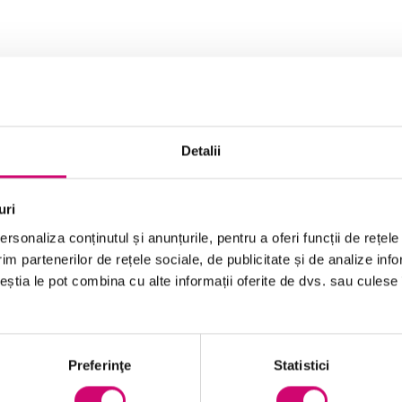
. Comunicarea orală publică este o abilitate care
 presupune dezvoltarea unor abilități de comunicare
public.
bilind scopul prezentării și luând în considerare
Detalii
ici pentru planificarea și documentarea unei
cursul scris și să vă asigurați că gramatica este
uri
rsonaliza conținutul și anunțurile, pentru a oferi funcții de rețele
im partenerilor de rețele sociale, de publicitate și de analize info
ceștia le pot combina cu alte informații oferite de dvs. sau culese î
Preferinţe
Statistici
identificați maniera de a folosi tema și
incorporarea pentru a selecta un anumit