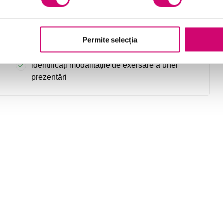
subiect
recunoașteți metodele pe care ar trebui să le
folosiți când vă pregătiți să susțineți o
Permite selecția
prezentare
identificați modalitățile de exersare a unei
prezentări