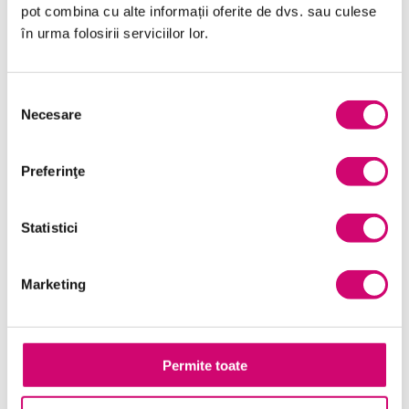
pot combina cu alte informații oferite de dvs. sau culese
Limba Engleză
în urma folosirii serviciilor lor.
Management și Leadership
Marketing
Selecția
Necesare
consimțământului
Microsoft Office
Project Management
Preferinţe
Resurse Umane
Statistici
Serviciul clienți
Transformare Digitală
Marketing
Vânzări și negocieri
Permite toate