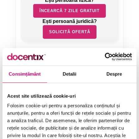
ÎNCEARCĂ 7 ZILE GRATUIT
SOLICITĂ OFERTĂ
Consimțământ
Detalii
Despre
Categorii de Cursuri
Acest site utilizează cookie-uri
Folosim cookie-uri pentru a personaliza conținutul și
Comunicare
anunțurile, pentru a oferi funcții de rețele sociale și pentru
a analiza traficul. De asemenea, le oferim partenerilor de
Dezvoltare personală și profesională
rețele sociale, de publicitate și de analize informații cu
Finanțe
privire la modul în care folosiți site-ul nostru. Aceștia le