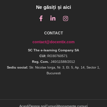
Ne găsiți și aici
CONTACT
contact@docentix.com
SC The e-learning Company SA
CUI:
RO30760571
Reg. Com.
: J40/11588/2012
Sediu social:
Str. Nicolae Iorga, Nr. 3, Et. 5, Ap. 14, Sector 1,
Bucuresti
Acasă
Despre noi
Cursuri
Abonamente cursuri