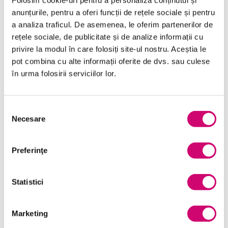
Folosim cookie-uri pentru a personaliza conținutul și
anunțurile, pentru a oferi funcții de rețele sociale și pentru
a analiza traficul. De asemenea, le oferim partenerilor de
Categorii de Cursuri
rețele sociale, de publicitate și de analize informații cu
privire la modul în care folosiți site-ul nostru. Aceștia le
Comunicare
pot combina cu alte informații oferite de dvs. sau culese
în urma folosirii serviciilor lor.
Dezvoltare personală și profesională
Finanțe
Selecția
Necesare
Limba Engleză
consimțământului
Management și Leadership
Preferinţe
Marketing
Microsoft Office
Statistici
Project Management
Marketing
Resurse Umane