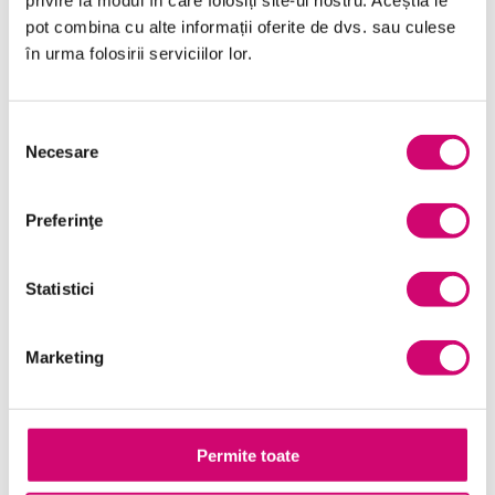
privire la modul în care folosiți site-ul nostru. Aceștia le
Finanțe
pot combina cu alte informații oferite de dvs. sau culese
Limba Engleză
în urma folosirii serviciilor lor.
Management și Leadership
Selecția
Marketing
Necesare
consimțământului
Microsoft Office
Preferinţe
Project Management
Resurse Umane
Statistici
Serviciul clienți
Transformare Digitală
Marketing
Vânzări și negocieri
Permite toate