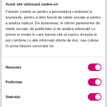
Acest site utilizează cookie-uri
Folosim cookie-uri pentru a personaliza conținutul și
anunțurile, pentru a oferi funcții de rețele sociale și pentru
a analiza traficul. De asemenea, le oferim partenerilor de
rețele sociale, de publicitate și de analize informații cu
privire la modul în care folosiți site-ul nostru. Aceștia le
Categorii de Cursuri
pot combina cu alte informații oferite de dvs. sau culese
în urma folosirii serviciilor lor.
Comunicare
Dezvoltare personală și profesională
Selecția
Necesare
consimțământului
Finanțe
Limba Engleză
Preferinţe
Management și Leadership
Statistici
Marketing