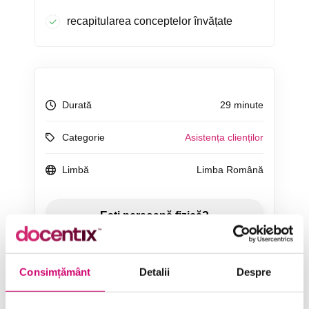
recapitularea conceptelor învățate
Durată
29 minute
Categorie
Asistența clienților
Limbă
Limba Română
ÎNCEARCĂ 7 ZILE GRATUIT
Consimțământ
Detalii
Despre
SOLICITĂ OFERTĂ