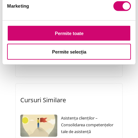
Microsoft Office
Marketing
Project Management
Resurse Umane
Permite toate
Serviciul clienți
Transformare Digitală
Permite selecția
Vânzări și negocieri
Cursuri Similare
Asistența clienților –
Consolidarea competențelor
tale de asistență