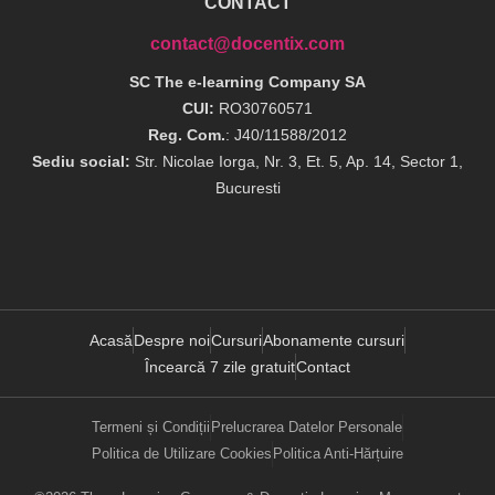
CONTACT
contact@docentix.com
SC The e-learning Company SA
CUI:
RO30760571
Reg. Com.
: J40/11588/2012
Sediu social:
Str. Nicolae Iorga, Nr. 3, Et. 5, Ap. 14, Sector 1,
Bucuresti
Acasă
Despre noi
Cursuri
Abonamente cursuri
Încearcă 7 zile gratuit
Contact
Termeni și Condiții
Prelucrarea Datelor Personale
Politica de Utilizare Cookies
Politica Anti-Hărțuire