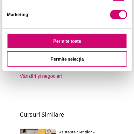
Marketing
Marketing
Microsoft Office
Project Management
Permite toate
Resurse Umane
Serviciul clienți
Permite selecția
Transformare Digitală
Vânzări și negocieri
Cursuri Similare
Asistența clienților –