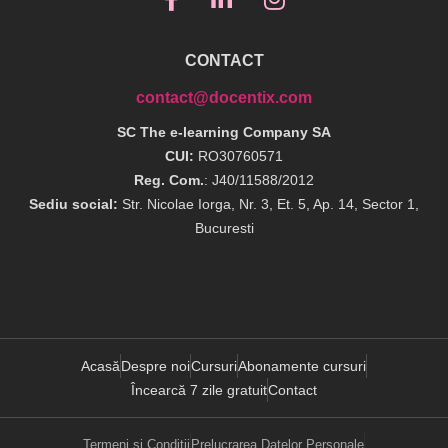
CONTACT
contact@docentix.com
SC The e-learning Company SA
CUI:
RO30760571
Reg. Com.
: J40/11588/2012
Sediu social:
Str. Nicolae Iorga, Nr. 3, Et. 5, Ap. 14, Sector 1,
Bucuresti
Acasă
Despre noi
Cursuri
Abonamente cursuri
Încearcă 7 zile gratuit
Contact
Termeni și Condiții
Prelucrarea Datelor Personale