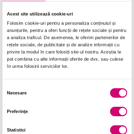
SOLICITĂ OFERTĂ
Acest site utilizează cookie-uri
Folosim cookie-uri pentru a personaliza conținutul și
anunțurile, pentru a oferi funcții de rețele sociale și pentru
a analiza traficul. De asemenea, le oferim partenerilor de
rețele sociale, de publicitate și de analize informații cu
privire la modul în care folosiți site-ul nostru. Aceștia le
pot combina cu alte informații oferite de dvs. sau culese
Categorii de Cursuri
în urma folosirii serviciilor lor.
Comunicare
Selecția
Necesare
Dezvoltare personală și profesională
consimțământului
Finanțe
Preferinţe
Limba Engleză
Management și Leadership
Statistici