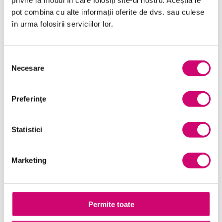
privire la modul în care folosiți site-ul nostru. Aceștia le
Finanțe
pot combina cu alte informații oferite de dvs. sau culese
Limba Engleză
în urma folosirii serviciilor lor.
Management și Leadership
Selecția
Marketing
Necesare
consimțământului
Microsoft Office
Preferinţe
Project Management
Resurse Umane
Statistici
Serviciul clienți
Transformare Digitală
Marketing
Vânzări și negocieri
Permite toate