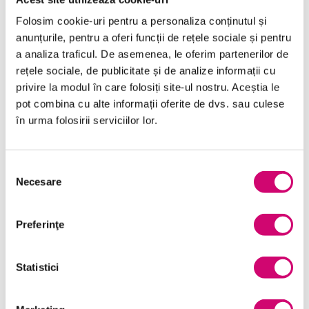
Folosim cookie-uri pentru a personaliza conținutul și
anunțurile, pentru a oferi funcții de rețele sociale și pentru
a analiza traficul. De asemenea, le oferim partenerilor de
rețele sociale, de publicitate și de analize informații cu
Categorii de Cursuri
privire la modul în care folosiți site-ul nostru. Aceștia le
pot combina cu alte informații oferite de dvs. sau culese
în urma folosirii serviciilor lor.
Comunicare
Dezvoltare personală și profesională
Selecția
Finanțe
Necesare
consimțământului
Limba Engleză
Preferinţe
Management și Leadership
Marketing
Statistici
Microsoft Office