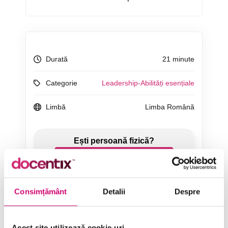
Durată
21 minute
Categorie
Leadership-Abilități esențiale
Limbă
Limba Română
ÎNCEARCĂ 7 ZILE GRATUIT
Consimțământ
Detalii
Despre
SOLICITĂ OFERTĂ
Acest site utilizează cookie-uri