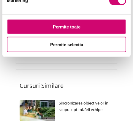
Marketing
Project Management
Resurse Umane
Serviciul clienți
Permite toate
Transformare Digitală
Permite selecția
Vânzări și negocieri
Cursuri Similare
Sincronizarea obiectivelor în
scopul optimizării echipei