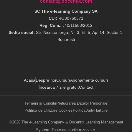
contact@docentix.com
SC The e-learning Company SA
CUI:
RO30760571
Reg. Com.
: J40/11588/2012
Sediu social:
Str. Nicolae Iorga, Nr. 3, Et. 5, Ap. 14, Sector 1,
Bucuresti
Acasă
Despre noi
Cursuri
Abonamente cursuri
Încearcă 7 zile gratuit
Contact
Termeni și Condiții
Prelucrarea Datelor Personale
Politica de Utilizare Cookies
Politica Anti-Hărțuire
©2026 The e-Learning Company & Docentix Learning Management
System. Toate drepturile rezervate.