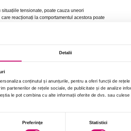
situațiile tensionate, poate cauza uneori
 care reacționați la comportamentul acestora poate
toate acestea, dezvoltându-vă inteligența
i putea înțelege și confirma emoțiile altor persoane
area emoțională, să ascultați și să empatizați cu
, cunoscută și sub denumirea de EQ. De asemenea,
Detalii
organizațională pentru a vă dezvolta relațiile de la
uri
rsonaliza conținutul și anunțurile, pentru a oferi funcții de rețele
im partenerilor de rețele sociale, de publicitate și de analize info
ceștia le pot combina cu alte informații oferite de dvs. sau culese î
identificați caracteristicile conștientizării
Preferinţe
Statistici
emoționale la alte persoane