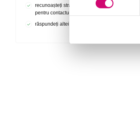
recunoașteți strategii inteligente emoțional
pentru contactul cu și observarea unui vorbitor
răspundeți altei persoane cu empatie