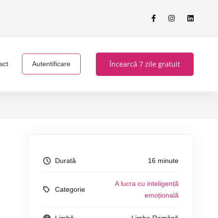
Încearcă 7 zile gratuit
act
Autentificare
Durată
16 minute
A lucra cu inteligență
Categorie
emoțională