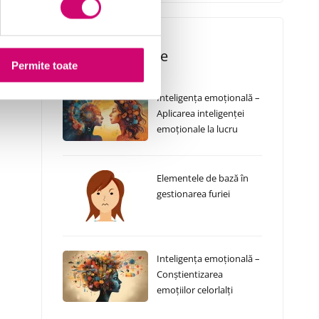
Cursuri Similare
Permite toate
Inteligența emoțională –
Aplicarea inteligenței
emoționale la lucru
Elementele de bază în
gestionarea furiei
Inteligența emoțională –
Conștientizarea
emoțiilor celorlalți