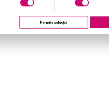
identificați utilizarea abilităților inteligente
emoțional ale confirmării și afirmării
utilizați inteligența emoțională pentru a
Permite selecția
conștientiza emoțiile altor persoane