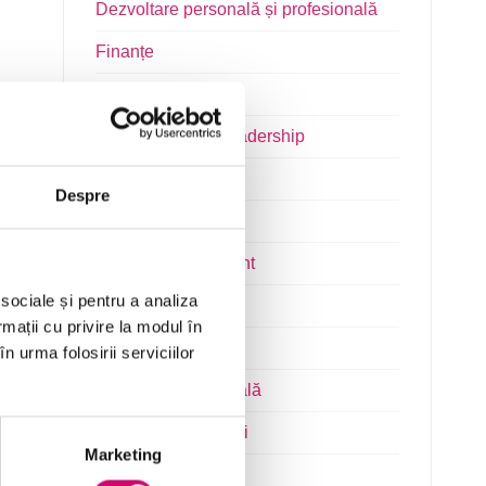
Dezvoltare personală și profesională
Finanțe
Limba Engleză
Management și Leadership
Marketing
Despre
Microsoft Office
Project Management
 sociale și pentru a analiza
Resurse Umane
rmații cu privire la modul în
Serviciul clienți
n urma folosirii serviciilor
Transformare Digitală
Vânzări și negocieri
Marketing