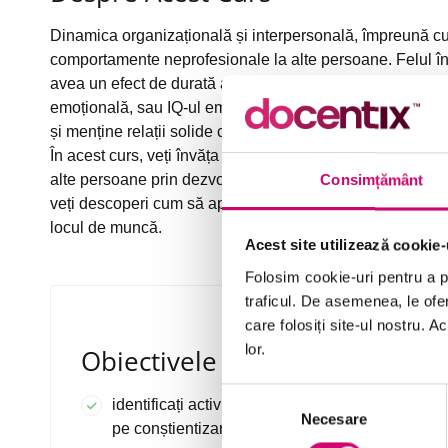
Dinamica organizațională și interpersonală, împreună cu 
comportamente neprofesionale la alte persoane. Felul în
avea un efect de durată asupra viitoarei dvs. relații. Cu 
emoțională, sau IQ-ul emoțional, vă puteți asigura că veț
și menține relații solide cu acestea.
În acest curs, veți învăța cum să recunoașteți conștientiz
alte persoane prin dezvoltarea inteligenței emoționale
Consimțământ
veți descoperi cum să aplicați conștientizarea și empatia 
locul de muncă.
Acest site utilizează cookie-
Folosim cookie-uri pentru a pe
traficul. De asemenea, le ofer
care folosiți site-ul nostru. A
lor.
Obiectivele Cursului
Selecția
identificați activități de lucru care se bazează
Necesare
consimțământului
pe conștientizarea emoțională