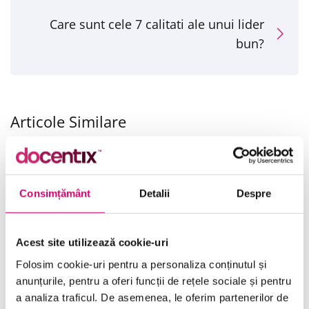
Care sunt cele 7 calitati ale unui lider
bun?
Articole Similare
Consimțământ
Detalii
Despre
Acest site utilizează cookie-uri
Cum imi construiesc un
Ce este SEO si de ce e
Folosim cookie-uri pentru a personaliza conținutul și
brand puternic?
important pentru site
anunțurile, pentru a oferi funcții de rețele sociale și pentru
meu?
a analiza traficul. De asemenea, le oferim partenerilor de
19/09/2025
Vizualizări:
23