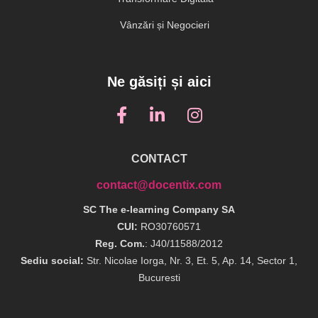
Vânzări și Negocieri
Ne găsiți și aici
CONTACT
contact@docentix.com
SC The e-learning Company SA
CUI:
RO30760571
Reg. Com.
: J40/11588/2012
Sediu social:
Str. Nicolae Iorga, Nr. 3, Et. 5, Ap. 14, Sector 1,
Bucuresti