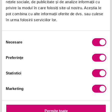
rețele sociale, de publicitate și de analize informații cu
19/09/2025
Vizualizări:
20
privire la modul în care folosiți site-ul nostru. Aceștia le
pot combina cu alte informații oferite de dvs. sau culese
în urma folosirii serviciilor lor.
Categorii
Selecția
Necesare
consimțământului
Comunicare
(10)
Preferinţe
Dezvoltare personală și profesională
(17)
Finanțe
(6)
Statistici
General
(54)
Limba Engleză
(7)
Marketing
Management și Leadership
(9)
Marketing
(7)
Permite toate