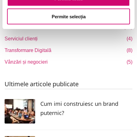
Microsoft Office
(7)
Project Management
(6)
Permite selecția
Resurse Umane
(16)
Serviciul clienți
(4)
Transformare Digitală
(8)
Vânzări și negocieri
(5)
Ultimele articole publicate
Cum imi construiesc un brand
puternic?