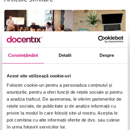
Consimțământ
Detalii
Despre
Cum imi construiesc un
Ce este SEO si de ce e
brand puternic?
important pentru site
meu?
19/09/2025
Vizualizări:
23
Acest site utilizează cookie-uri
19/09/2025
Vizualizări:
20
Folosim cookie-uri pentru a personaliza conținutul și
anunțurile, pentru a oferi funcții de rețele sociale și pentru
a analiza traficul. De asemenea, le oferim partenerilor de
rețele sociale, de publicitate și de analize informații cu
privire la modul în care folosiți site-ul nostru. Aceștia le
Categorii
pot combina cu alte informații oferite de dvs. sau culese
în urma folosirii serviciilor lor.