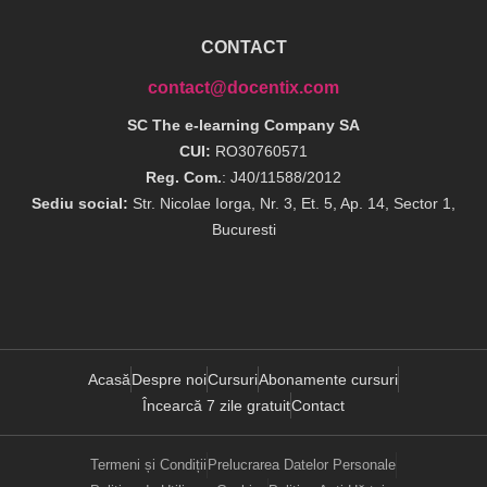
CONTACT
contact@docentix.com
SC The e-learning Company SA
CUI:
RO30760571
Reg. Com.
: J40/11588/2012
Sediu social:
Str. Nicolae Iorga, Nr. 3, Et. 5, Ap. 14, Sector 1,
Bucuresti
Acasă
Despre noi
Cursuri
Abonamente cursuri
Încearcă 7 zile gratuit
Contact
Termeni și Condiții
Prelucrarea Datelor Personale