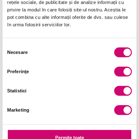
rețele sociale, de publicitate și de analize informații cu
19/09/2025
Vizualizări:
20
privire la modul în care folosiți site-ul nostru. Aceștia le
pot combina cu alte informații oferite de dvs. sau culese
în urma folosirii serviciilor lor.
Categorii
Selecția
Necesare
consimțământului
Comunicare
(10)
Preferinţe
Dezvoltare personală și profesională
(17)
Finanțe
(6)
Statistici
General
(54)
Limba Engleză
(7)
Marketing
Management și Leadership
(9)
Marketing
(7)
Permite toate