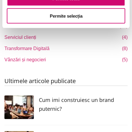
Microsoft Office
(7)
Project Management
(6)
Permite selecția
Resurse Umane
(16)
Serviciul clienți
(4)
Transformare Digitală
(8)
Vânzări și negocieri
(5)
Ultimele articole publicate
Cum imi construiesc un brand
puternic?