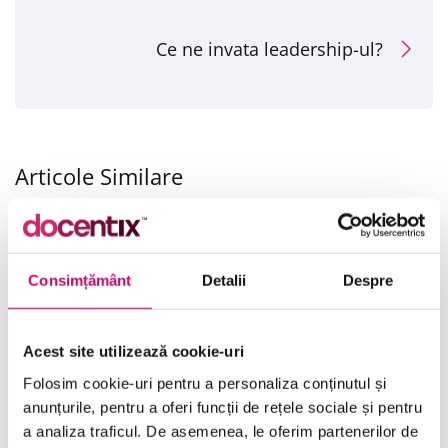
Ce ne invata leadership-ul?
Articole Similare
Consimțământ
Detalii
Despre
Acest site utilizează cookie-uri
Cum imi construiesc un
Ce este SEO si de ce e
Folosim cookie-uri pentru a personaliza conținutul și
brand puternic?
important pentru site
anunțurile, pentru a oferi funcții de rețele sociale și pentru
meu?
a analiza traficul. De asemenea, le oferim partenerilor de
19/09/2025
Vizualizări:
23