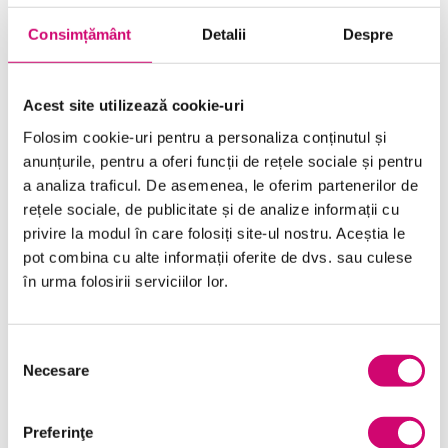
Consimțământ
Detalii
Despre
Categorii
Acest site utilizează cookie-uri
Folosim cookie-uri pentru a personaliza conținutul și
Comunicare
(10)
anunțurile, pentru a oferi funcții de rețele sociale și pentru
a analiza traficul. De asemenea, le oferim partenerilor de
Dezvoltare personală și profesională
(17)
rețele sociale, de publicitate și de analize informații cu
Finanțe
(6)
privire la modul în care folosiți site-ul nostru. Aceștia le
pot combina cu alte informații oferite de dvs. sau culese
General
(54)
în urma folosirii serviciilor lor.
Limba Engleză
(7)
Management și Leadership
(9)
Selecția
Necesare
consimțământului
Marketing
(7)
Microsoft Office
(7)
Preferinţe