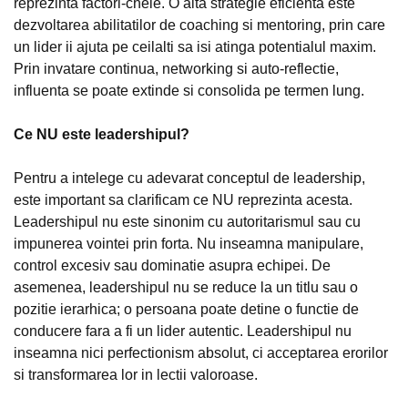
reprezinta factori-cheie. O alta strategie eficienta este
dezvoltarea abilitatilor de coaching si mentoring, prin care
un lider ii ajuta pe ceilalti sa isi atinga potentialul maxim.
Prin invatare continua, networking si auto-reflectie,
influenta se poate extinde si consolida pe termen lung.
Ce NU este leadershipul?
Pentru a intelege cu adevarat conceptul de leadership,
este important sa clarificam ce NU reprezinta acesta.
Leadershipul nu este sinonim cu autoritarismul sau cu
impunerea vointei prin forta. Nu inseamna manipulare,
control excesiv sau dominatie asupra echipei. De
asemenea, leadershipul nu se reduce la un titlu sau o
pozitie ierarhica; o persoana poate detine o functie de
conducere fara a fi un lider autentic. Leadershipul nu
inseamna nici perfectionism absolut, ci acceptarea erorilor
si transformarea lor in lectii valoroase.