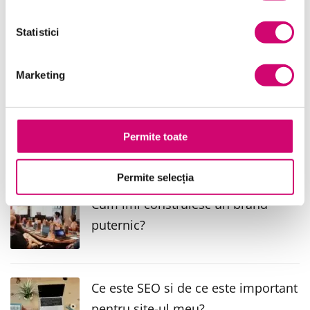
Project Management
(6)
Resurse Umane
(16)
Statistici
Serviciul clienți
(4)
Marketing
Transformare Digitală
(8)
Vânzări și negocieri
(5)
Permite toate
Ultimele articole publicate
Permite selecția
Cum imi construiesc un brand
puternic?
Ce este SEO si de ce este important
pentru site-ul meu?