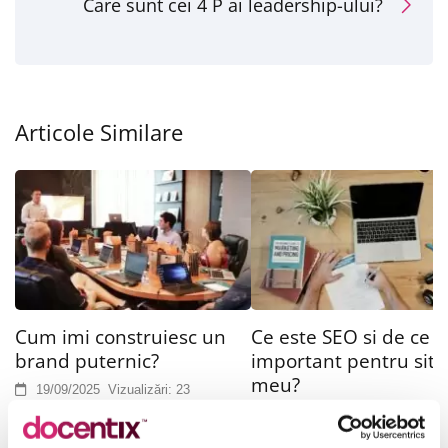
Care sunt cei 4 P ai leadership-ului?
Articole Similare
Cum imi construiesc un
Ce este SEO si de ce e
brand puternic?
important pentru site
meu?
19/09/2025
Vizualizări:
23
19/09/2025
Vizualizări:
20