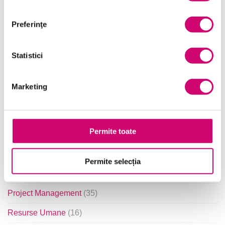
Categorii de Cursuri
Preferinţe
Statistici
Comunicare
(56)
Dezvoltare personală și profesională
(120)
Marketing
Finanțe
(14)
Limba Engleză
(24)
Permite toate
Management și Leadership
(103)
Marketing
(19)
Permite selecția
Microsoft Office
(241)
Project Management
(35)
Resurse Umane
(16)