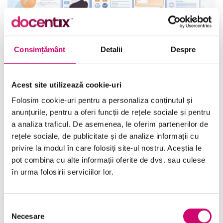
Consimțământ
Detalii
Despre
Acest site utilizează cookie-uri
Folosim cookie-uri pentru a personaliza conținutul și
Managementul personalului – Totalitatea
anunțurile, pentru a oferi funcții de rețele sociale și pentru
recompenselor
a analiza traficul. De asemenea, le oferim partenerilor de
54 minute
Toate Nivelele
rețele sociale, de publicitate și de analize informații cu
privire la modul în care folosiți site-ul nostru. Aceștia le
pot combina cu alte informații oferite de dvs. sau culese
Vezi Detalii
în urma folosirii serviciilor lor.
Selecția
Necesare
consimțământului