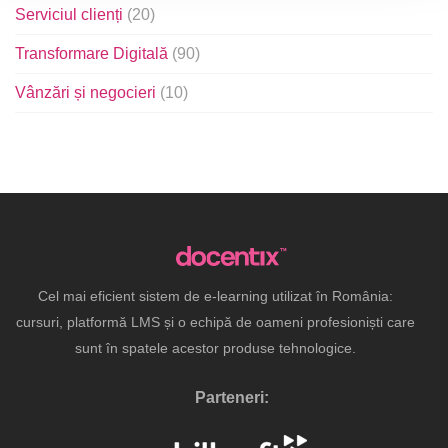
Serviciul clienți
(20)
Transformare Digitală
(90)
Vânzări și negocieri
(10)
Cel mai eficient sistem de e-learning utilizat în România:
cursuri, platformă LMS și o echipă de oameni profesioniști care
sunt în spatele acestor produse tehnologice.
Parteneri: