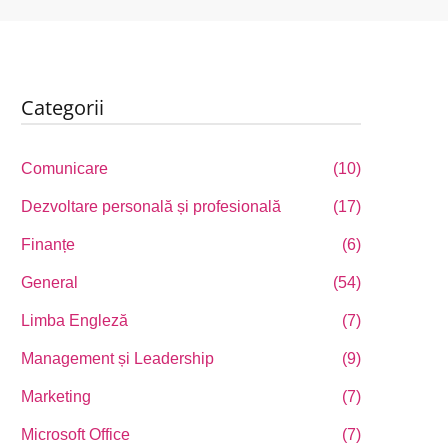
Categorii
Comunicare
(10)
Dezvoltare personală și profesională
(17)
Finanțe
(6)
General
(54)
Limba Engleză
(7)
Management și Leadership
(9)
Marketing
(7)
Microsoft Office
(7)