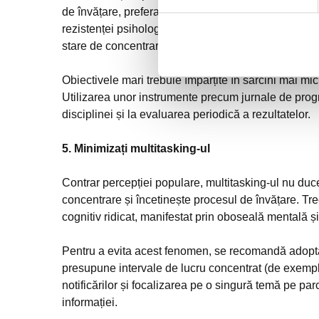
de învățare, preferabil la aceeași oră și în același 
rezistenței psihologice. Un mediu lipsit de distrager
stare de concentrare optimă.
Obiectivele mari trebuie împărțite în sarcini mai mic
Utilizarea unor instrumente precum jurnale de progr
disciplinei și la evaluarea periodică a rezultatelor.
5. Minimizați multitasking-ul
Contrar percepției populare, multitasking-ul nu duc
concentrare și încetinește procesul de învățare. Tre
cognitiv ridicat, manifestat prin oboseală mentală și 
Pentru a evita acest fenomen, se recomandă adop
presupune intervale de lucru concentrat (de exemp
notificărilor și focalizarea pe o singură temă pe par
informației.