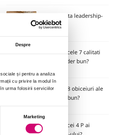
Ce ne invata leadership-
ul?
Despre
Care sunt cele 7 calitati
ale unui lider bun?
 sociale și pentru a analiza
rmații cu privire la modul în
Care sunt 8 obiceiuri ale
n urma folosirii serviciilor
unui lider bun?
Marketing
Care sunt cei 4 P ai
leadership-ului?