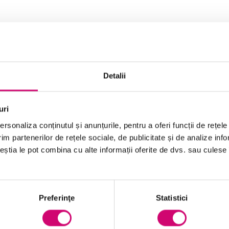
condus la identificarea mai multor stiluri de învățare.
 diagrame, hărți conceptuale și coduri de culoare;
Detalii
ii orale, înregistrări audio și discuții;
țiune, experiment și interacțiune directă cu obiectele de
uri
rsonaliza conținutul și anunțurile, pentru a oferi funcții de rețele
dactarea de notițe și rezumate.
im partenerilor de rețele sociale, de publicitate și de analize info
ceștia le pot combina cu alte informații oferite de dvs. sau culese î
cercetările sugerează că folosirea combinată a mai multor
gnitivă. Astfel, un învățător autonom ar trebui să exploreze
e de tipul de conținut și de obiectivele urmărite.
Preferinţe
Statistici
l procesului de autoeducație. Stabilirea unui program fix