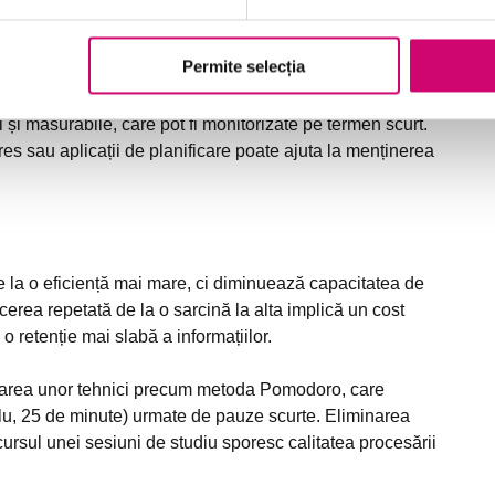
spațiu, contribuie la formarea unui obicei și la reducerea
i, bine organizat și dotat cu resursele necesare, susține o
Permite selecția
i și măsurabile, care pot fi monitorizate pe termen scurt.
es sau aplicații de planificare poate ajuta la menținerea
e la o eficiență mai mare, ci diminuează capacitatea de
cerea repetată de la o sarcină la alta implică un cost
o retenție mai slabă a informațiilor.
tarea unor tehnici precum metoda Pomodoro, care
lu, 25 de minute) urmate de pauze scurte. Eliminarea
cursul unei sesiuni de studiu sporesc calitatea procesării