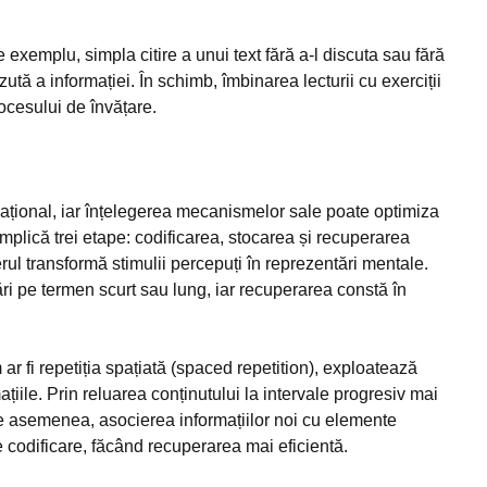
e exemplu, simpla citire a unui text fără a-l discuta sau fără
zută a informației. În schimb, îmbinarea lecturii cu exerciții
rocesului de învățare.
ațional, iar înțelegerea mecanismelor sale poate optimiza
plică trei etape: codificarea, stocarea și recuperarea
rul transformă stimulii percepuți în reprezentări mentale.
 pe termen scurt sau lung, iar recuperarea constă în
 fi repetiția spațiată (spaced repetition), exploatează
iile. Prin reluarea conținutului la intervale progresiv mai
e asemenea, asocierea informațiilor noi cu elemente
e codificare, făcând recuperarea mai eficientă.