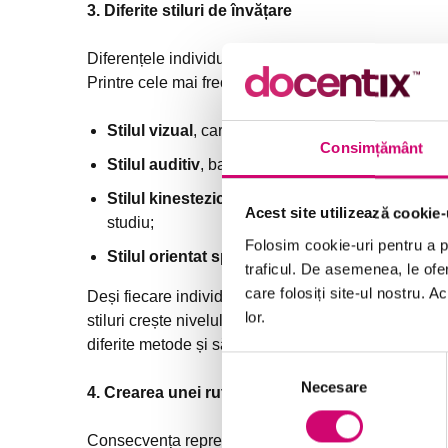
3. Diferite stiluri de învățare
Diferențele individuale în procesarea informației au 
Printre cele mai frecvent menționate se află:
Stilul vizual
, caracterizat prin preferința pentru
Consimțământ
Stilul auditiv
, bazat pe predilecția pentru explicaț
Stilul kinestezic
, care implică învățarea prin ac
Acest site utilizează cookie-
studiu;
Folosim cookie-uri pentru a pe
Stilul orientat spre citire/scriere
, centrat pe re
traficul. De asemenea, le ofer
care folosiți site-ul nostru. A
Deși fiecare individ poate manifesta o dominantă, 
lor.
stiluri crește nivelul de retenție și flexibilitatea co
diferite metode și să-și ajusteze abordarea în funcți
Selecția
Necesare
consimțământului
4. Crearea unei rutine de învățare consecvente
Consecvența reprezintă un factor decisiv în succesu