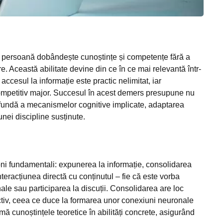
o persoană dobândește cunoștințe și competențe fără a
e. Această abilitate devine din ce în ce mai relevantă într-
ccesul la informație este practic nelimitat, iar
 competitiv major. Succesul în acest demers presupune nu
rofundă a mecanismelor cognitive implicate, adaptarea
unei discipline susținute.
loni fundamentali: expunerea la informație, consolidarea
teracțiunea directă cu conținutul – fie că este vorba
ale sau participarea la discuții. Consolidarea are loc
ctiv, ceea ce duce la formarea unor conexiuni neuronale
rmă cunoștințele teoretice în abilități concrete, asigurând