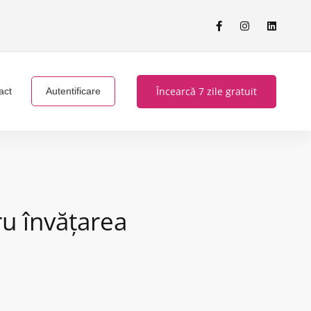
Încearcă 7 zile gratuit
act
Autentificare
u învățarea