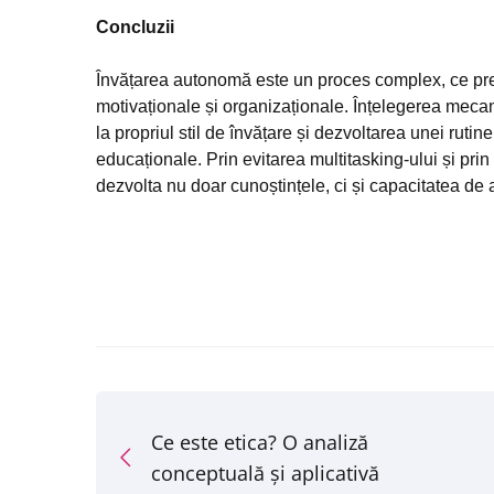
Concluzii
Învățarea autonomă este un proces complex, ce pre
motivaționale și organizaționale. Înțelegerea mec
la propriul stil de învățare și dezvoltarea unei ruti
educaționale. Prin evitarea multitasking-ului și prin
dezvolta nu doar cunoștințele, ci și capacitatea de a 
Ce este etica? O analiză
conceptuală și aplicativă