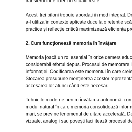
transferul lor eficient în situații reale.
Acești trei piloni trebuie abordați în mod integrat. D
a-l utiliza în contexte aplicate duce la o retenție scă
practice și reflecție critică maximizează eficiența p
2. Cum funcționează memoria în învățare
Memoria joacă un rol esențial în orice demers educ
considerabil efortul depus. Procesul de memorare im
informației. Codificarea este momentul în care creie
Stocarea presupune menținerea acestor reprezentări
accesarea lor atunci când este necesar.
Tehnicile moderne pentru învățarea autonomă, cum ar
modul natural în care memoria consolidează informaț
mari, se previne fenomenul de uitare accelerată. D
vizuale, analogii sau povești facilitează procesul d