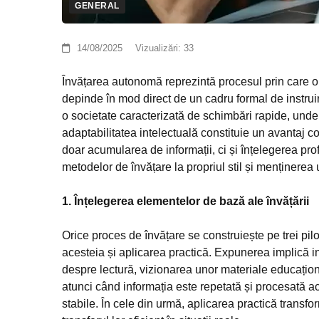
GENERAL
14/08/2025
Vizualizări:
33
Învățarea autonomă reprezintă procesul prin care 
depinde în mod direct de un cadru formal de instruir
o societate caracterizată de schimbări rapide, unde a
adaptabilitatea intelectuală constituie un avantaj
doar acumularea de informații, ci și înțelegerea p
metodelor de învățare la propriul stil și menținerea 
1. Înțelegerea elementelor de bază ale învățării
Orice proces de învățare se construiește pe trei pi
acesteia și aplicarea practică. Expunerea implică in
despre lectură, vizionarea unor materiale educațion
atunci când informația este repetată și procesată a
stabile. În cele din urmă, aplicarea practică transfo