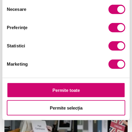
Selecția
Sfaturi și Beneficiile Cursurilor
Necesare
consimțământului
Specializate
Preferinţe
10 Motive Să Alegi Cursurile de Limba
Statistici
Engleză pentru Dezvoltarea Ta
Profesională
Marketing
Articole Similare
Permite toate
Permite selecția