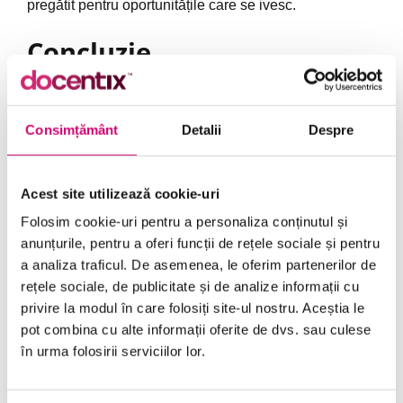
pregătit pentru oportunitățile care se ivesc.
Concluzie
Cursurile de limba engleză nu sunt doar o opțiune, ci o
Consimțământ
Detalii
Despre
necesitate în era globalizării. Dacă vrei să îți deschizi
noi orizonturi profesionale, să accesezi resurse
internaționale și să construiești o carieră de succes,
Acest site utilizează cookie-uri
investește în învățarea limbii engleze.
Folosim cookie-uri pentru a personaliza conținutul și
anunțurile, pentru a oferi funcții de rețele sociale și pentru
a analiza traficul. De asemenea, le oferim partenerilor de
Distribuie
rețele sociale, de publicitate și de analize informații cu
privire la modul în care folosiți site-ul nostru. Aceștia le
pot combina cu alte informații oferite de dvs. sau culese
în urma folosirii serviciilor lor.
Cum Să Îți Îmbunătățești Engleza Rapid: