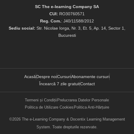
SC The e-learning Company SA
CUI:
RO30760571
Reg. Com.
: J40/11588/2012
Sediu social:
Str. Nicolae Iorga, Nr. 3, Et. 5, Ap. 14, Sector 1,
Bucuresti
Acasă
Despre noi
Cursuri
Abonamente cursuri
Încearcă 7 zile gratuit
Contact
Termeni și Condiții
Prelucrarea Datelor Personale
Politica de Utilizare Cookies
Politica Anti-Hărțuire
©2026 The e-Learning Company & Docentix Learning Management
System. Toate drepturile rezervate.