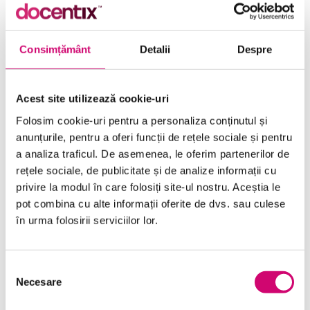
recente functii, actualizari si servicii cloud, inclusiv
OneDrive si Teams. Alegerea intre aceste optiuni
depinde de nevoile specifice ale utilizatorului si de
Consimțământ
Detalii
Despre
preferintele sale pentru actualizari si servicii
suplimentare.
Acest site utilizează cookie-uri
Avantajele si dezavantajele
abonamentului Office 365
Folosim cookie-uri pentru a personaliza conținutul și
anunțurile, pentru a oferi funcții de rețele sociale și pentru
a analiza traficul. De asemenea, le oferim partenerilor de
Abonamentul Office 365 vine cu o serie de avantaje
rețele sociale, de publicitate și de analize informații cu
semnificative. Cel mai evident este accesul continuu la
privire la modul în care folosiți site-ul nostru. Aceștia le
cele mai recente actualizari si functionalitati,
pot combina cu alte informații oferite de dvs. sau culese
asigurandu-se astfel ca utilizatorii sunt mereu la zi cu
în urma folosirii serviciilor lor.
cele mai noi tehnologii. In plus, abonamentul ofera
spatiu de stocare in cloud prin OneDrive si acces la
Selecția
servicii precum Microsoft Teams, care faciliteaza
Necesare
consimțământului
colaborarea si comunicarea in echipa. Totusi, un
dezavantaj al acestui model este costul pe termen