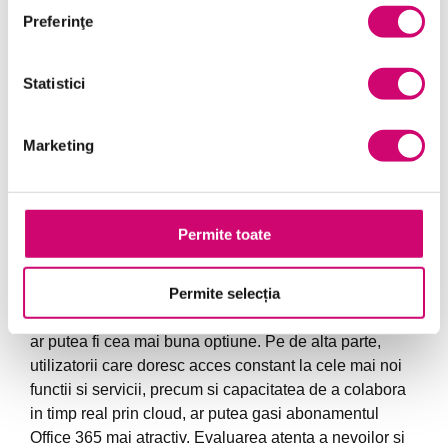
lung, care poate depasi pretul unei licente perpetue.
Preferinţe
Pentru utilizatorii care nu au nevoie de actualizari
frecvente sau de functii suplimentare, o licenta
Statistici
perpetua ar putea fi o optiune mai economica.
Cum sa alegi intre o licenta perpetua
Marketing
si un abonament
Alegerea intre o licenta perpetua si un abonament
Permite toate
depinde in mare masura de modul in care utilizatorul
intentioneaza sa foloseasca suita Office. Daca
Permite selecția
stabilitatea si costul unic sunt prioritare, atunci o
licenta perpetua, cum ar fi Office 2019 sau Office 2021,
ar putea fi cea mai buna optiune. Pe de alta parte,
utilizatorii care doresc acces constant la cele mai noi
functii si servicii, precum si capacitatea de a colabora
in timp real prin cloud, ar putea gasi abonamentul
Office 365 mai atractiv. Evaluarea atenta a nevoilor si