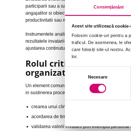
participarii sau a satisfactiei. Organizatiile perfor
Consimțământ
angajatilor si obiectivele organizationale, progresu
productivitatii sau mobilitatii interne.
Acest site utilizează cookie-
Instrumentele analitice moderne permit integrarea d
Folosim cookie-uri pentru a pe
rezultatele invatarii, performanta in rol si nivelul 
traficul. De asemenea, le ofer
ajustarea continutului in functie de feedback si rezul
care folosiți site-ul nostru. A
lor.
Rolul critic al leadershipu
organizationale
Selecția
Necesare
consimțământului
Un element comun in toate studiile de caz de succes 
in sustinerea procesului de invatare. Acestia joaca u
crearea unui climat favorabil invatarii continue,
acordarea de timp si resurse pentru dezvoltare p
validarea valorii invatarii prin exemplu personal 