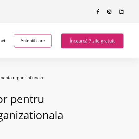
Încearcă 7 zile gratuit
act
Autentificare
ormanta organizationala
tor pentru
ganizationala