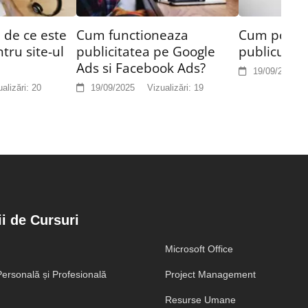
 de ce este
Cum functioneaza
Cum pot afl
tru site-ul
publicitatea pe Google
publicul me
Ads si Facebook Ads?
19/09/2025
alizări:
20
19/09/2025
Vizualizări:
19
i de Cursuri
Microsoft Office
ersonală și Profesională
Project Management
Resurse Umane