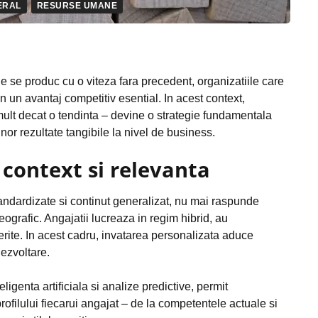
ERAL
RESURSE UMANE
le se produc cu o viteza fara precedent, organizatiile care
 un avantaj competitiv esential. In acest context,
ult decat o tendinta – devine o strategie fundamentala
unor rezultate tangibile la nivel de business.
 context si relevanta
tandardizate si continut generalizat, nu mai raspunde
eografic. Angajatii lucreaza in regim hibrid, au
iferite. In acest cadru, invatarea personalizata aduce
dezvoltare.
igenta artificiala si analize predictive, permit
rofilului fiecarui angajat – de la competentele actuale si