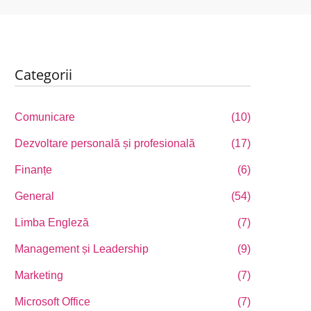
Categorii
Comunicare
(10)
Dezvoltare personală și profesională
(17)
Finanțe
(6)
General
(54)
Limba Engleză
(7)
Management și Leadership
(9)
Marketing
(7)
Microsoft Office
(7)