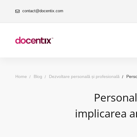
contact@docentix.com
Home
Blog
Dezvoltare personală și profesională
Perso
Personali
implicarea a