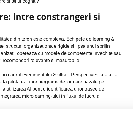
e si stilul cognitiv.
e: intre constrangeri si
litatea din teren este complexa. Echipele de learning &
 structuri organizationale rigide si lipsa unui sprijin
rganizatii opereaza cu modele de competente invechite sau
ri recomandari relevante si masurabile.
in cadrul evenimentului Skillsoft Perspectives, arata ca
 de la pilotarea unor programe de formare bazate pe
 utilizarea AI pentru identificarea unor trasee de
tegrarea microlearning-ului in fluxul de lucru al
 invatarii personalizate
nalizata trebuie sa depaseasca metrica traditionala a