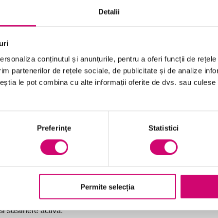
mante urmaresc alinierea dintre obiectivele individuale ale
Detalii
l in competente-cheie si impactul asupra retentiei,
uri
atelor din planurile individuale de dezvoltare cu
rsonaliza conținutul și anunțurile, pentru a oferi funcții de rețele
de angajament. Prin urmarirea continua a progresului si
im partenerilor de rețele sociale, de publicitate și de analize info
tate, invatarea devine un proces iterativ si strategic.
ceștia le pot combina cu alte informații oferite de dvs. sau culese î
lui si al culturii
Preferinţe
Statistici
este implicarea directa a liderilor si managerilor de linie
n rol esential in:
Permite selecția
rofesionala,
si sustinere activa.