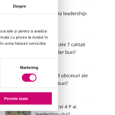
Despre
Ce ne invata leadership-
ul?
 sociale și pentru a analiza
rmații cu privire la modul în
n urma folosirii serviciilor
Care sunt cele 7 calitati
ale unui lider bun?
Marketing
Care sunt 8 obiceiuri ale
unui lider bun?
Permite toate
Care sunt cei 4 P ai
leadership-ului?