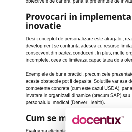
obiectivele de cariera, pana la preferintele de invatar
Provocari in implementar
inovatie
Desi conceptul de personalizare este atragator, rea
development se confrunta adesea cu resurse limitate,
consecvent din partea conducerii. In plus, multe o
incomplete, ceea ce limiteaza capacitatea de a ofe
Exemplele de bune practici, precum cele prezentate 
aceste obstacole pot fi depasite. Solutiile variaza
competente concrete (cum este cazul USDA), pana la
invatare in organizatii dinamice (precum SAP) sau in
personalului medical (Denver Health).
Cum se masoara succesul
Evaluarea eficientei programelor de invatare perso