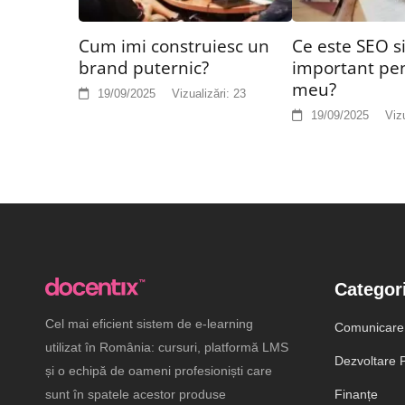
Cum imi construiesc un
Ce este SEO si
brand puternic?
important pen
meu?
19/09/2025
Vizualizări:
23
19/09/2025
Vizu
Categori
Cel mai eficient sistem de e-learning
Comunicare
utilizat în România: cursuri, platformă LMS
Dezvoltare P
și o echipă de oameni profesioniști care
sunt în spatele acestor produse
Finanțe