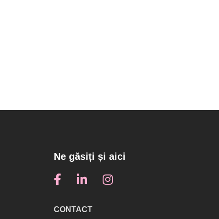
a care este
u tinta?
Vizualizări:
48
Ne găsiți și aici
CONTACT