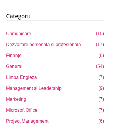
Categorii
Comunicare
(10)
Dezvoltare personală și profesională
(17)
Finanțe
(6)
General
(54)
Limba Engleză
(7)
Management și Leadership
(9)
Marketing
(7)
Microsoft Office
(7)
Project Management
(6)