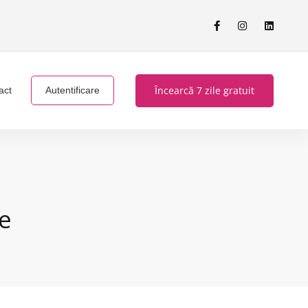
Încearcă 7 zile gratuit
act
Autentificare
te