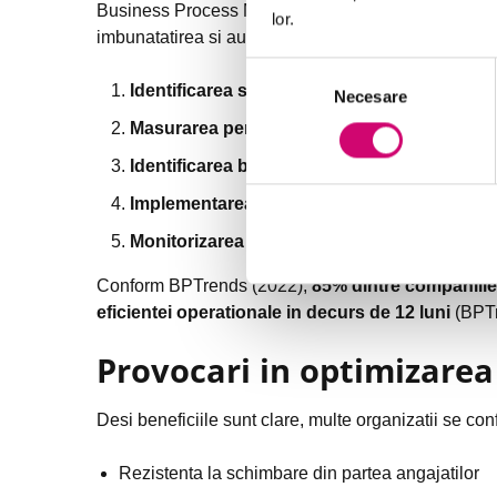
Business Process Management (BPM) este o abordar
lor.
imbunatatirea si automatizarea proceselor. Practic
Selecția
Identificarea si cartografierea proceselor
Necesare
consimțământului
Masurarea performantei prin KPI
Identificarea blocajelor si a ineficientelor
Implementarea imbunatatirilor
Monitorizarea continua si adaptarea la schi
Conform BPTrends (2022),
85% dintre companiile 
eficientei operationale in decurs de 12 luni
(BPTr
Provocari in optimizarea
Desi beneficiile sunt clare, multe organizatii se co
Rezistenta la schimbare din partea angajatilor