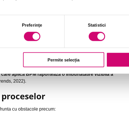
e structurata pentru modelarea, analizarea,
a BPM implica:
Preferinţe
Statistici
Permite selecția
mbari
care aplica BPM raporteaza o imbunatatire vizibila a
ends, 2022).
 proceselor
nfrunta cu obstacole precum: