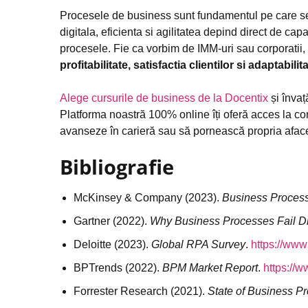
Procesele de business sunt fundamentul pe care se c
digitala, eficienta si agilitatea depind direct de ca
procesele. Fie ca vorbim de IMM-uri sau corporatii, i
profitabilitate, satisfactia clientilor si adaptabili
Alege cursurile de business de la Docentix
și învaț
Platforma noastră 100% online îți oferă acces la conț
avanseze în carieră sau să pornească propria afac
Bibliografie
McKinsey & Company (2023).
Business Process
Gartner (2022).
Why Business Processes Fail Digi
Deloitte (2023).
Global RPA Survey
.
https://www
BPTrends (2022).
BPM Market Report
.
https://
Forrester Research (2021).
State of Business P