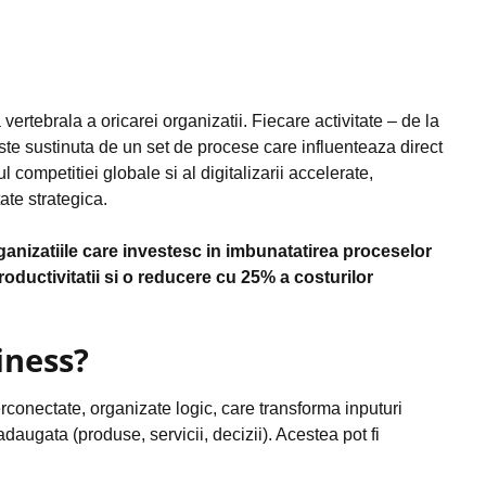
ertebrala a oricarei organizatii. Fiecare activitate – de la
este sustinuta de un set de procese care influenteaza direct
tul competitiei globale si al digitalizarii accelerate,
ate strategica.
ganizatiile care investesc in imbunatatirea proceselor
oductivitatii si o reducere cu 25% a costurilor
iness?
erconectate, organizate logic, care transforma inputuri
 adaugata (produse, servicii, decizii). Acestea pot fi