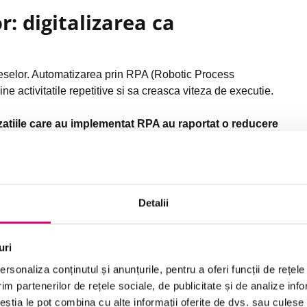
: digitalizarea ca
ceselor. Automatizarea prin RPA (Robotic Process
e activitatile repetitive si sa creasca viteza de executie.
zatiile care au implementat RPA au raportat o reducere
or umane
(Deloitte, 2023).
Detalii
uri
rocese si proiecte
rsonaliza conținutul și anunțurile, pentru a oferi funcții de rețele
r de business (BPM)
im partenerilor de rețele sociale, de publicitate și de analize info
ceștia le pot combina cu alte informații oferite de dvs. sau culese î