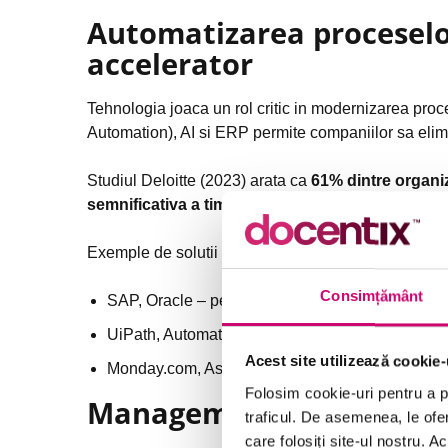
Automatizarea proceselor
accelerator
Tehnologia joaca un rol critic in modernizarea pro
Automation), AI si ERP permite companiilor sa elimin
Studiul Deloitte (2023) arata ca
61% dintre organi
semnificativa a timpului de executie si a eroril
Exemple de solutii frecvent utilizate:
Consimțământ
SAP, Oracle – pentru procese ERP
UiPath, Automation Anywhere – pentru RPA
Acest site utilizează cookie-
Monday.com, Asana – pentru managementul de p
Folosim cookie-uri pentru a pe
Managementul proceselo
traficul. De asemenea, le ofer
care folosiți site-ul nostru. A