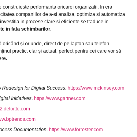
onstruieste performanta oricarei organizatii. In era
pacitatea companiilor de a-si analiza, optimiza si automatiza
nvestitia in procese clare si eficiente se traduce in
tate in fata schimbarilor
.
ă oricând și oriunde, direct de pe laptop sau telefon.
inut practic, clar și actual, perfect pentru cei care vor să
ere.
 Redesign for Digital Success
.
https://www.mckinsey.com
tal Initiatives
.
https://www.gartner.com
2.deloitte.com
www.bptrends.com
rocess Documentation
.
https://www.forrester.com