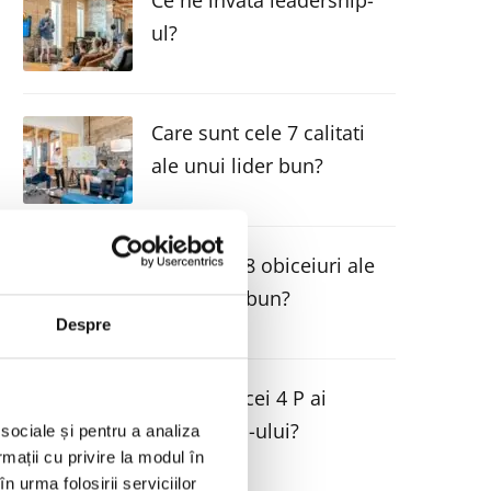
Ce ne invata leadership-
ul?
Care sunt cele 7 calitati
ale unui lider bun?
Care sunt 8 obiceiuri ale
unui lider bun?
Despre
Care sunt cei 4 P ai
leadership-ului?
 sociale și pentru a analiza
rmații cu privire la modul în
n urma folosirii serviciilor