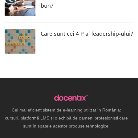
bun?
Care sunt cei 4 P ai leadership-ului?
Cel mai eficient sistem de e-learning utilizat în România:
cursuri, platformă LMS și o echipă de oameni profesioniști care
sunt în spatele acestor produse tehnologice.