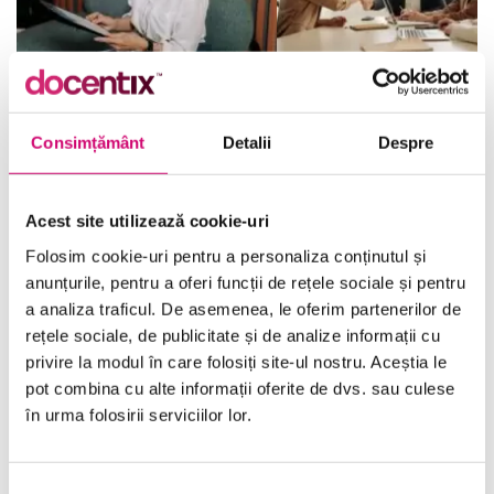
Angajarea Bazata pe
Evolutia People Analyt
Competente
Transformarea HR-ulu
pentru CHRO
Consimțământ
Detalii
Despre
16/07/2025
Vizualizări:
2
16/07/2025
Vizualizări:
10
Acest site utilizează cookie-uri
Folosim cookie-uri pentru a personaliza conținutul și
anunțurile, pentru a oferi funcții de rețele sociale și pentru
Categorii
a analiza traficul. De asemenea, le oferim partenerilor de
rețele sociale, de publicitate și de analize informații cu
privire la modul în care folosiți site-ul nostru. Aceștia le
Comunicare
(10)
pot combina cu alte informații oferite de dvs. sau culese
în urma folosirii serviciilor lor.
Dezvoltare personală și profesională
(17)
Finanțe
(6)
Selecția