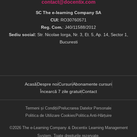
contact@docentix.com
SC The e-learning Company SA
CUI:
RO30760571
Reg. Com.
: J40/11588/2012
Sediu social:
Str. Nicolae Iorga, Nr. 3, Et. 5, Ap. 14, Sector 1,
Bucuresti
Acasă
Despre noi
Cursuri
Abonamente cursuri
Încearcă 7 zile gratuit
Contact
Termeni și Condiții
Prelucrarea Datelor Personale
Politica de Utilizare Cookies
Politica Anti-Hărțuire
©2026 The e-Learning Company & Docentix Learning Management
System. Toate drepturile rezervate.