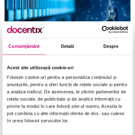
Certificarile in Cloud
Cum sa Dezvolti
Computing: Valoare
Competente Tehnice
pentru Profesionisti si
pentru Era Inteligente
Consimțământ
Detalii
Despre
Angajatori
Artificiale
20/05/2025
Vizualizări:
15
05/05/2025
Vizualizări:
88
Acest site utilizează cookie-uri
Folosim cookie-uri pentru a personaliza conținutul și
anunțurile, pentru a oferi funcții de rețele sociale și pentru
a analiza traficul. De asemenea, le oferim partenerilor de
Categorii
rețele sociale, de publicitate și de analize informații cu
privire la modul în care folosiți site-ul nostru. Aceștia le
pot combina cu alte informații oferite de dvs. sau culese
Comunicare
(10)
în urma folosirii serviciilor lor.
Dezvoltare personală și profesională
(17)