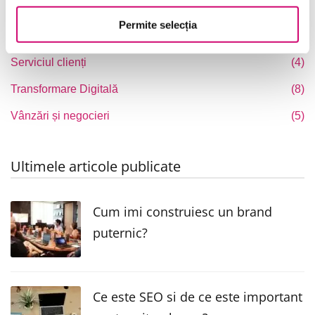
Project Management
(6)
Permite selecția
Resurse Umane
(16)
Serviciul clienți
(4)
Transformare Digitală
(8)
Vânzări și negocieri
(5)
Ultimele articole publicate
Cum imi construiesc un brand
puternic?
Ce este SEO si de ce este important