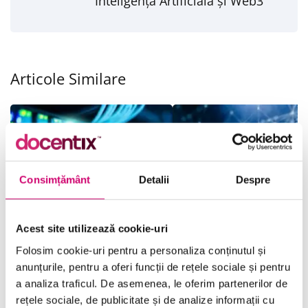
Inteligența Artificială și Web3
Articole Similare
Consimțământ
Detalii
Despre
Certificarile in Cloud
Cum sa Dezvolti
Acest site utilizează cookie-uri
Computing: Valoare
Competente Tehnice
pentru Profesionisti si
pentru Era Inteligente
Folosim cookie-uri pentru a personaliza conținutul și
Angajatori
Artificiale
anunțurile, pentru a oferi funcții de rețele sociale și pentru
a analiza traficul. De asemenea, le oferim partenerilor de
20/05/2025
Vizualizări:
15
05/05/2025
Vizualizări:
88
rețele sociale, de publicitate și de analize informații cu