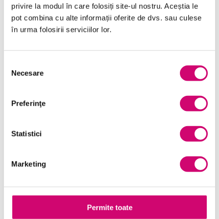
privire la modul în care folosiți site-ul nostru. Aceștia le
pot combina cu alte informații oferite de dvs. sau culese
în urma folosirii serviciilor lor.
Categorii
Selecția
Necesare
consimțământului
Comunicare
(10)
Dezvoltare personală și profesională
(17)
Preferinţe
Finanțe
(6)
General
(54)
Statistici
Limba Engleză
(7)
Marketing
Management și Leadership
(9)
Marketing
(7)
Microsoft Office
(7)
Permite toate